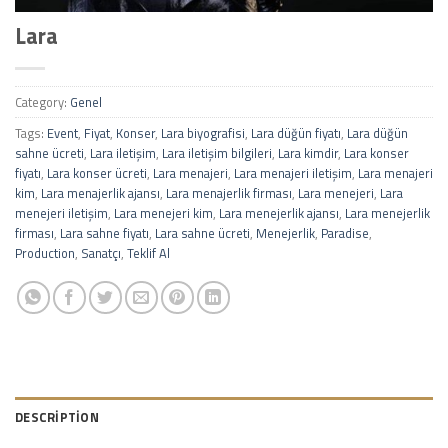
Lara
Category:
Genel
Tags:
Event
,
Fiyat
,
Konser
,
Lara biyografisi
,
Lara düğün fiyatı
,
Lara düğün
sahne ücreti
,
Lara iletişim
,
Lara iletişim bilgileri
,
Lara kimdir
,
Lara konser
fiyatı
,
Lara konser ücreti
,
Lara menajeri
,
Lara menajeri iletişim
,
Lara menajeri
kim
,
Lara menajerlik ajansı
,
Lara menajerlik firması
,
Lara menejeri
,
Lara
menejeri iletişim
,
Lara menejeri kim
,
Lara menejerlik ajansı
,
Lara menejerlik
firması
,
Lara sahne fiyatı
,
Lara sahne ücreti
,
Menejerlik
,
Paradise
,
Production
,
Sanatçı
,
Teklif Al
DESCRIPTION