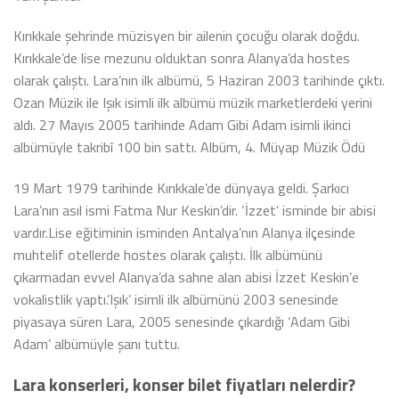
Kırıkkale şehrinde müzisyen bir ailenin çocuğu olarak doğdu.
Kırıkkale’de lise mezunu olduktan sonra Alanya’da hostes
olarak çalıştı. Lara’nın ilk albümü, 5 Haziran 2003 tarihinde çıktı.
Ozan Müzik ile Işık isimli ilk albümü müzik marketlerdeki yerini
aldı. 27 Mayıs 2005 tarihinde Adam Gibi Adam isimli ikinci
albümüyle takribî 100 bin sattı. Albüm, 4. Müyap Müzik Ödü
19 Mart 1979 tarihinde Kırıkkale’de dünyaya geldi. Şarkıcı
Lara’nın asıl ismi Fatma Nur Keskin’dir. ‘İzzet’ isminde bir abisi
vardır.Lise eğitiminin isminden Antalya’nın Alanya ilçesinde
muhtelif otellerde hostes olarak çalıştı. İlk albümünü
çıkarmadan evvel Alanya’da sahne alan abisi İzzet Keskin’e
vokalistlik yaptı.’Işık’ isimli ilk albümünü 2003 senesinde
piyasaya süren Lara, 2005 senesinde çıkardığı ‘Adam Gibi
Adam’ albümüyle şanı tuttu.
Lara konserleri, konser bilet fiyatları nelerdir?