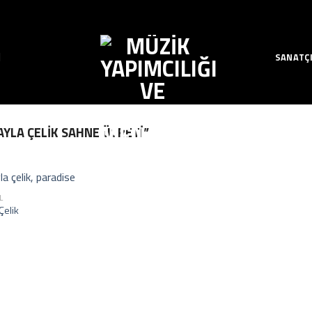
SANATÇ
YLA ÇELIK SAHNE ÜCRETI”
L
Çelik