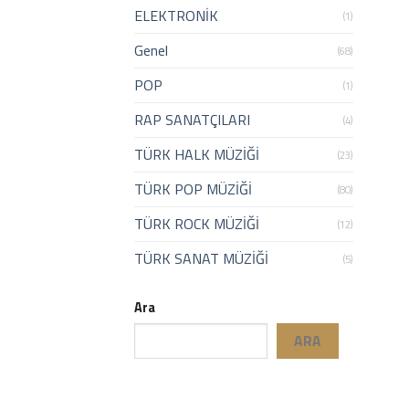
ELEKTRONİK
(1)
Genel
(68)
POP
(1)
RAP SANATÇILARI
(4)
TÜRK HALK MÜZİĞİ
(23)
TÜRK POP MÜZİĞİ
(80)
TÜRK ROCK MÜZİĞİ
(12)
TÜRK SANAT MÜZİĞİ
(5)
Ara
ARA