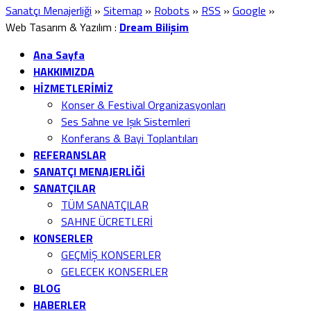
Sanatçı Menajerliği
»
Sitemap
»
Robots
»
RSS
»
Google
»
Web Tasarım & Yazılım :
Dream Bilişim
Ana Sayfa
HAKKIMIZDA
HİZMETLERİMİZ
Konser & Festival Organizasyonları
Ses Sahne ve Işık Sistemleri
Konferans & Bayi Toplantıları
REFERANSLAR
SANATÇI MENAJERLİĞİ
SANATÇILAR
TÜM SANATÇILAR
SAHNE ÜCRETLERİ
KONSERLER
GEÇMİŞ KONSERLER
GELECEK KONSERLER
BLOG
HABERLER