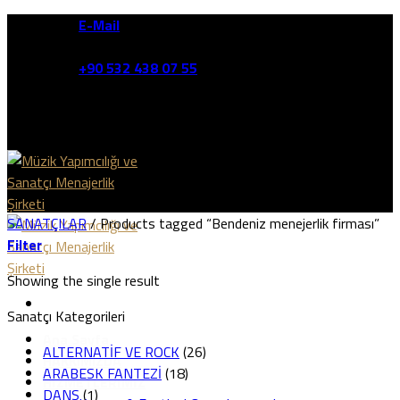
Skip
E-Mail
to
10:00 - 18:00
content
+90 532 438 07 55‬
SANATÇILAR
/
Products tagged “Bendeniz menejerlik firması”
Filter
Showing the single result
Sanatçı Kategorileri
Ana Sayfa
ALTERNATİF VE ROCK
(26)
HAKKIMIZDA
ARABESK FANTEZİ
(18)
HİZMETLERİMİZ
DANS
(1)