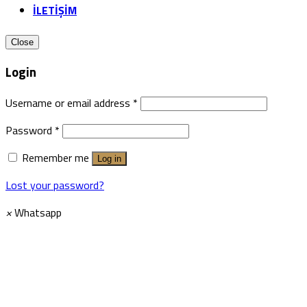
İLETİŞİM
Close
Login
Username or email address
*
Password
*
Remember me
Log in
Lost your password?
×
Whatsapp