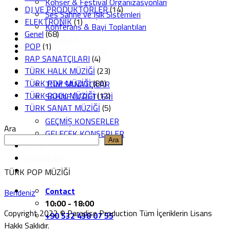
Konser & Festival Organizasyonları
DJ VE PRODÜKTÖRLER
(14)
Ses Sahne ve Işık Sistemleri
ELEKTRONİK
(1)
Konferans & Bayi Toplantıları
Genel
(68)
REFERANSLAR
POP
(1)
SANATÇI MENAJERLİĞİ
RAP SANATÇILARI
(4)
TÜRK HALK MÜZİĞİ
(23)
SANATÇILAR
TÜRK POP MÜZİĞİ
(80)
TÜM SANATÇILAR
TÜRK ROCK MÜZİĞİ
(12)
SAHNE ÜCRETLERİ
TÜRK SANAT MÜZİĞİ
(5)
KONSERLER
GEÇMİŞ KONSERLER
Ara
GELECEK KONSERLER
Ara
BLOG
HABERLER
İLETİŞİM
TÜRK POP MÜZİĞİ
Contact
Bendeniz
10:00 - 18:00
Copyright 2022 © Paradise Production Tüm İçeriklerin Lisans
+90 532 438 07 55‬
Hakkı Saklıdır.