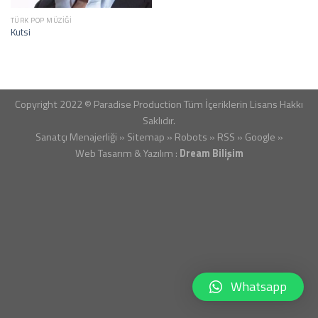
TÜRK POP MÜZİĞİ
Kutsi
Copyright 2022 © Paradise Production Tüm İçeriklerin Lisans Hakkı
Saklıdır.
Sanatçı Menajerliği
»
Sitemap
»
Robots
»
RSS
»
Google
»
Web Tasarım & Yazılım :
Dream Bilişim
Whatsapp