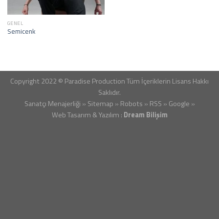
GENEL
Semicenk
Copyright 2022 © Paradise Production Tüm İçeriklerin Lisans Hakkı
Saklıdır.
Sanatçı Menajerliği
»
Sitemap
»
Robots
»
RSS
»
Google
»
Web Tasarım & Yazılım :
Dream Bilişim