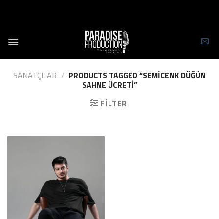
Skip
to
content
SANATÇILAR
/
PRODUCTS TAGGED “SEMICENK DÜĞÜN
SAHNE ÜCRETI”
FILTER