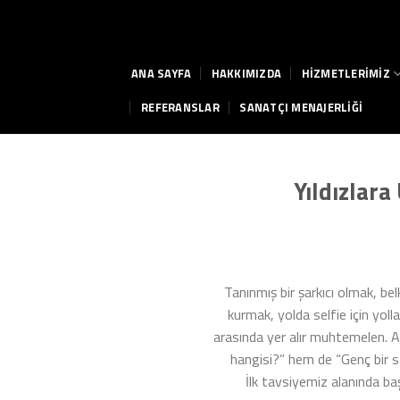
Skip
to
content
ANA SAYFA
HAKKIMIZDA
HİZMETLERİMİZ
REFERANSLAR
SANATÇI MENAJERLİĞİ
Yıldızlara
Tanınmış bir şarkıcı olmak, bel
kurmak, yolda selfie için yoll
arasında yer alır muhtemelen. A
hangisi?” hem de “Genç bir sa
İlk tavsiyemiz alanında ba