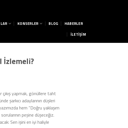
ILAR
KONSERLER
BLOG
HABERLER
İLETİŞİM
l İzlemeli?
bir çıkış yapmak, gönüllere taht
nde şarkıcı adaylarının düşleri
Bu yazımızda hem “Doğru yaklaşım
 sorularının peşine düşeceğiz.
k: Sen işini en iyi haliyle