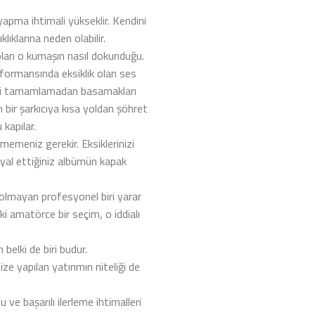
apma ihtimali yükseklir. Kendini
ıklarına neden olabilir.
 olan o kumaşın nasıl dokunduğu.
rformansında eksiklik olan ses
kleri tamamlamadan basamakları
ir şarkıcıya kısa yoldan şöhret
 kapılar.
memeniz gerekir. Eksiklerinizi
ayal ettiğiniz albümün kapak
 olmayan profesyonel biri yarar
ki amatörce bir seçim, o iddialı
n belki de biri budur.
ze yapılan yatırımın niteliği de
ve başarılı ilerleme ihtimalleri