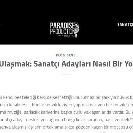
SANATÇ
BLOG
,
GENEL
 Ulaşmak: Sanatçı Adayları Nasıl Bir Yo
ki kendi bestelediği belki de keşfettiği unutulmaz bir şarkıyla büyük 
arının kesilmesi… Bunlar müzik kariyeri yapmak isteyen her müzik türü
ma müziğe, şarkıcılık kariyerine başka türlü yaklaşanlar da vardır. 
natçı adayı mesleki yolcuğunda hangi kritik kararları, nasıl vermeli?”
şarıya ulaşmış kişilerin ortak ama sıkça gözden kaçan bir mottosu olaca