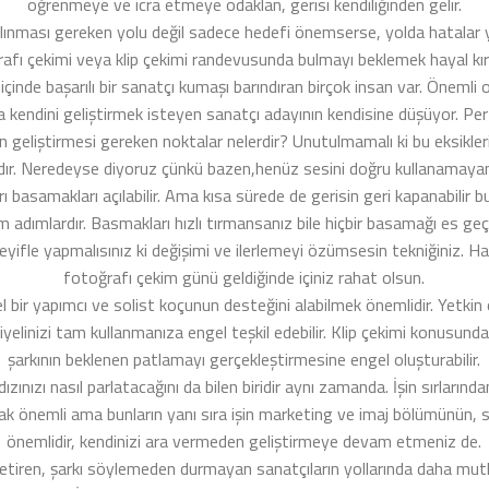
öğrenmeye ve icra etmeye odaklan, gerisi kendiliğinden gelir.
lınması gereken yolu değil sadece hedefi önemserse, yolda hatalar y
rafı çekimi veya klip çekimi randevusunda bulmayı beklemek hayal kırıkl
çinde başarılı bir sanatçı kumaşı barındıran birçok insan var. Önemli
a kendini geliştirmek isteyen sanatçı adayının kendisine düşüyor. Pe
dan geliştirmesi gereken noktalar nelerdir? Unutulmamalı ki bu eksi
r. Neredeyse diyoruz çünkü bazen,henüz sesini doğru kullanamayan b
ı basamakları açılabilir. Ama kısa sürede de gerisin geri kapanabilir bu
 adımlardır. Basmakları hızlı tırmansanız bile hiçbir basamağı es geç
ifle yapmalısınız ki değişimi ve ilerlemeyi özümsesin tekniğiniz. H
fotoğrafı çekim günü geldiğinde içiniz rahat olsun.
bir yapımcı ve solist koçunun desteğini alabilmek önemlidir. Yetkin
siyelinizi tam kullanmanıza engel teşkil edebilir. Klip çekimi konusunda
şarkının beklenen patlamayı gerçekleştirmesine engel oluşturabilir.
dızınızı nasıl parlatacağını da bilen biridir aynı zamanda. İşin sırlarında
mak önemli ama bunların yanı sıra işin marketing ve imaj bölümünün, si
önemlidir, kendinizi ara vermeden geliştirmeye devam etmeniz de.
etiren, şarkı söylemeden durmayan sanatçıların yollarında daha mutlu 