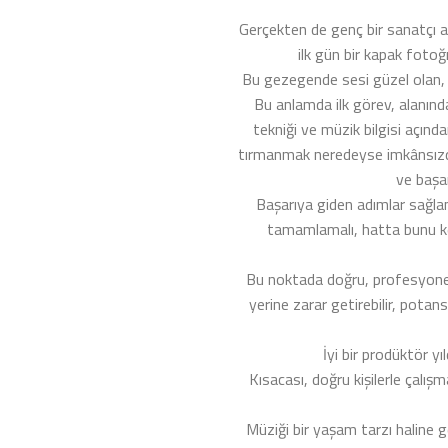
Gerçekten de genç bir sanatçı a
ilk gün bir kapak fotoğ
Bu gezegende sesi güzel olan, i
Bu anlamda ilk görev, alanınd
tekniği ve müzik bilgisi açın
tırmanmak neredeyse imkânsızdı
ve başar
Başarıya giden adımlar sağlam
tamamlamalı, hatta bunu key
Bu noktada doğru, profesyonel 
yerine zarar getirebilir, potan
İyi bir prodüktör yıl
Kısacası, doğru kişilerle çalış
Müziği bir yaşam tarzı haline g