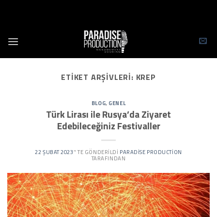
Skip
to
content
ETIKET ARŞIVLERI:
KREP
BLOG
,
GENEL
Türk Lirası ile Rusya’da Ziyaret
Edebileceğiniz Festivaller
22 ŞUBAT 2023
’' TE GÖNDERILDI
PARADISE PRODUCTION
TARAFINDAN