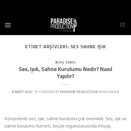
Skip
to
content
ETIKET ARŞIVLERI:
SES SAHNE IŞIK
BLOG
,
GENEL
Ses, Işık, Sahne Kurulumu Nedir? Nasıl
Yapılır?
8 MART 2023
’' TE GÖNDERILDI
PARADISE PRODUCTION
TARAFINDAN
Konserlerde ses, ışık, sahne kurulumu çok önemlidir. Ses, ışık ve
sahne kurulumu hizmeti, birçok organizasyonda ihtiyaç