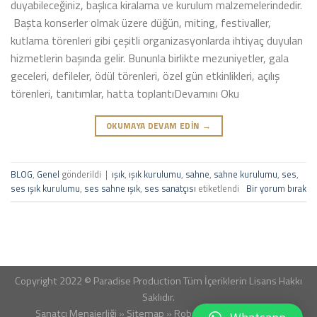
duyabileceğiniz, başlıca kiralama ve kurulum malzemelerindedir.
Başta konserler olmak üzere düğün, miting, festivaller,
kutlama törenleri gibi çeşitli organizasyonlarda ihtiyaç duyulan
hizmetlerin başında gelir. Bununla birlikte mezuniyetler, gala
geceleri, defileler, ödül törenleri, özel gün etkinlikleri, açılış
törenleri, tanıtımlar, hatta toplantıDevamını Oku
OKUMAYA DEVAM EDIN
→
BLOG
,
Genel
gönderildi
|
ışık
,
ışık kurulumu
,
sahne
,
sahne kurulumu
,
ses
,
ses ışık kurulumu
,
ses sahne ışık
,
ses sanatçısı
etiketlendi
Bir yorum bırak
Copyright 2022 © Paradise Production Tüm İçeriklerin Lisans Hakkı
Saklıdır.
Sanatçı Menajerliği
»
Sitemap
»
Robots
»
RSS
»
Google
»